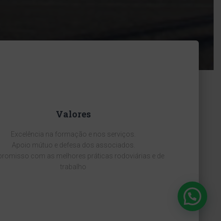
Valores
Excelência na formação e nos serviços.
Apoio mútuo e defesa dos associados.
omisso com as melhores práticas rodoviárias e de
trabalho