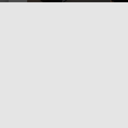
Missão
Ser o principal núcleo de apoio e formação profission
para os camionistas do Minho, garantindo a qualifica
técnica e a defesa dos seus interesses no sector de
transportes rodoviários.
Sobre a Nucaminh
A
Nucaminho
é o
Núcleo dos Camionista
associação com sede em Barcelos, Portugal