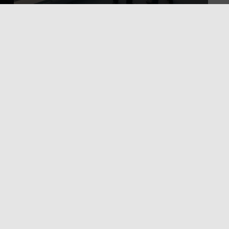
Visão
Ser reconhecida como a maior e mais influente associação
al
de transportes rodoviários de Portugal, pautada pela
ção
excelência da formação e pelo impacto positivo na
sustentabilidade do sector.
o
s do Minho
, uma
, que apoia motoristas