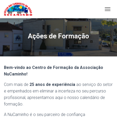
A
L
T
E
R
Ações de Formação
N
A
R
A
N
A
Bem-vindo ao Centro de Formação da Associação
V
E
NuCaminho!
G
A
Com mais de
25 anos de experiência
ao serviço do setor
Ç
e empenhados em eliminar a incerteza no seu percurso
Ã
profissional, apresentamos aqui o nosso calendário de
O
formação.
A NuCaminho é o seu parceiro de confiança