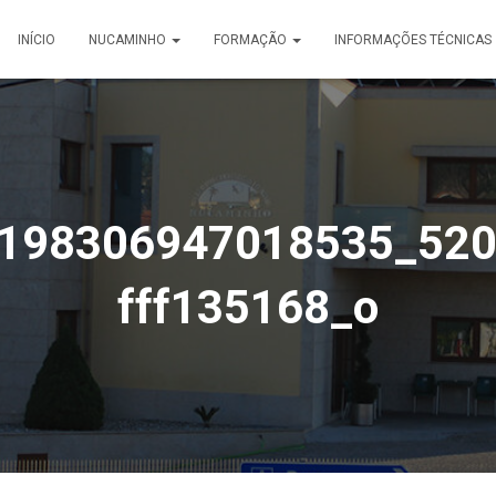
INÍCIO
NUCAMINHO
FORMAÇÃO
INFORMAÇÕES TÉCNICAS
198306947018535_52
fff135168_o