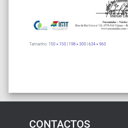
Tamanho:
150 × 150
|
198 × 300
|
634 × 960
CONTACTOS