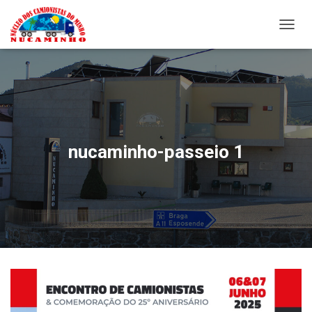
A
L
T
E
R
N
A
R
A
nucaminho-passeio 1
N
A
V
E
G
A
Ç
Ã
O