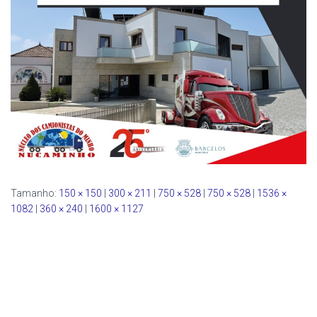
Tamanho:
150 × 150
|
300 × 211
|
750 × 528
|
750 × 528
|
1536 ×
1082
|
360 × 240
|
1600 × 1127